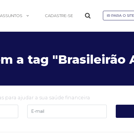
ASSUNTOS
CADASTRE-SE
IR PARA O SIT
m a tag "Brasileirão
s para ajudar a sua saúde financeira