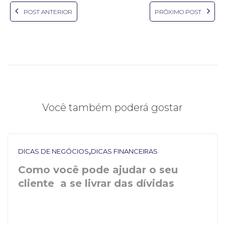
em
em
nova
nova
POST ANTERIOR
PRÓXIMO POST
janela)
janela)
Você também poderá gostar
,
DICAS DE NEGÓCIOS
DICAS FINANCEIRAS
Como você pode ajudar o seu
cliente a se livrar das dívidas