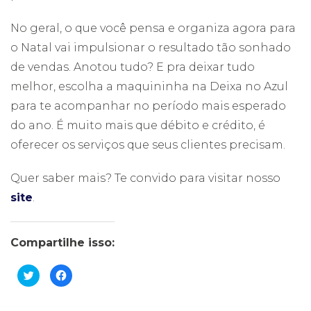
No geral, o que você pensa e organiza agora para
o Natal vai impulsionar o resultado tão sonhado
de vendas. Anotou tudo? E pra deixar tudo
melhor, escolha a maquininha na Deixa no Azul
para te acompanhar no período mais esperado
do ano. É muito mais que débito e crédito, é
oferecer os serviços que seus clientes precisam.
Quer saber mais? Te convido para visitar nosso
site
.
Compartilhe isso:
Clique
Clique
para
para
compartilhar
compartilhar
no
no
Twitter(abre
Facebook(abre