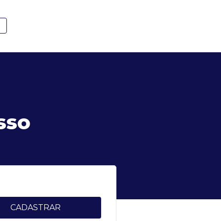
E
sso
CADASTRAR