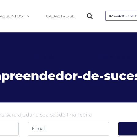
ASSUNTOS
CADASTRE-SE
IR PARA O SIT
16 DE JUNHO DE 2022
COMENTÁRIOS
preendedor-de-suce
s para ajudar a sua saúde financeira