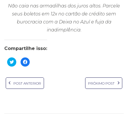
Não caia nas armadilhas dos juros altos. Parcele
seus boletos em 12x no cartão de crédito sem
burocracia com a Deixa no Azul e fuja da
inadimplência.
Compartilhe isso:
Clique
Clique
para
para
compartilhar
compartilhar
no
no
Twitter(abre
Facebook(abre
em
em
nova
nova
POST ANTERIOR
PRÓXIMO POST
janela)
janela)